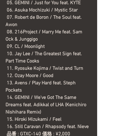
 05. GEMINI / Just for You feat. KYTE
 06. Asuka Mochizuki / Mystic Star
 07. Robert de Boron / The Soul feat. 
Awon
 08. 216Project / Marry Me feat. Sam 
Ock & Junggigo
 09. CL / Moonlight
 10. Jay Lee / The Greatest Sign feat. 
Part Time Cooks
 11. Ryosuke Kojima / Twist and Turn
 12. Ozay Moore / Good
13. Avens / Play Hard feat. Steph 
Pockets
14. GEMINI / We've Got The Same 
Dreams feat. Adikkal of LHA (Kenichiro 
Nishihara Remix)
 15. Hiroki Mizukami / Feel
 16. Still Caravan / Rhapsody feat. Nieve
 品番 : GTXC-140 価格 : ¥2,000